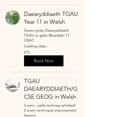
Daearyddiaeth TGAU
Year 11 in Welsh
Gwers grŵp Daearyddiaeth
TGAU ar gyfer Blwyddyn 11
CBAC
Loading days...
15
£15
punt
Prydain
Book Now
TGAU
DAEARYDDIAETH/G
CSE GEOG in Welsh
2 wers i wella techneg arholiad/
2 exam technique improvement
lessons