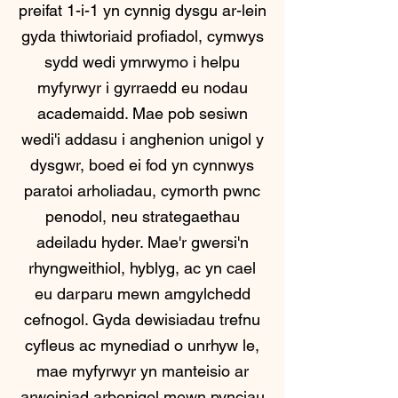
preifat 1-i-1 yn cynnig dysgu ar-lein
gyda thiwtoriaid profiadol, cymwys
sydd wedi ymrwymo i helpu
myfyrwyr i gyrraedd eu nodau
academaidd. Mae pob sesiwn
wedi'i addasu i anghenion unigol y
dysgwr, boed ei fod yn cynnwys
paratoi arholiadau, cymorth pwnc
penodol, neu strategaethau
adeiladu hyder. Mae'r gwersi'n
rhyngweithiol, hyblyg, ac yn cael
eu darparu mewn amgylchedd
cefnogol. Gyda dewisiadau trefnu
cyfleus ac mynediad o unrhyw le,
mae myfyrwyr yn manteisio ar
arweiniad arbenigol mewn pynciau