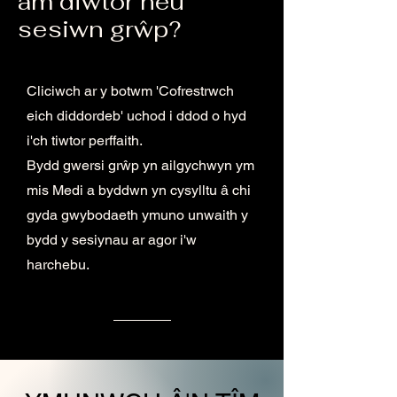
am diwtor neu
sesiwn grŵp?
Cliciwch ar y botwm 'Cofrestrwch
eich diddordeb' uchod i ddod o hyd
i'ch tiwtor perffaith.
Bydd gwersi grŵp yn ailgychwyn ym
mis Medi a byddwn yn cysylltu â chi
gyda gwybodaeth ymuno unwaith y
bydd y sesiynau ar agor i'w
harchebu.