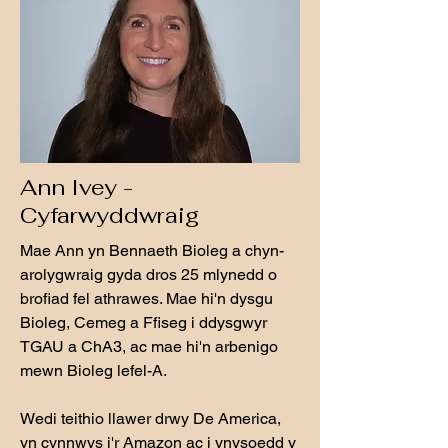
Ann Ivey -
Cyfarwyddwraig
Mae Ann yn Bennaeth Bioleg a chyn-
arolygwraig gyda dros 25 mlynedd o
brofiad fel athrawes. Mae hi'n dysgu
Bioleg, Cemeg a Ffiseg i ddysgwyr
TGAU a ChA3, ac mae hi'n arbenigo
mewn Bioleg lefel-A.
Wedi teithio llawer drwy De America,
yn cynnwys i'r Amazon ac i ynysoedd y