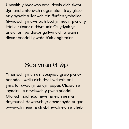
Unwaith y byddwch wedi dewis eich tiwtor
dymunol anfonwch neges atom trwy glicio
ar y cyswllt a llenwch ein ffurflen ymholiad.
Gwnewch yn siŵr eich bod yn nodi'r pwnc, y
lefel a'r tiwtor a ddymunir. Os ydych yn
ansicr am pa diwtor gallwn eich arwain i
diwtor briodol i gwrdd â'ch anghenion.
Sesiynau Grŵp
Ymunwch yn un o’n sesiynau grŵp pwnc-
benodol i wella eich dealltwriaeth ac i
ymarfer cwestiynau cyn papur. Cliciwch ar
'pynciau' a dewiswch y pwnc priodol.
Cliciwch 'archebu nawr' ar eich sesiwn
ddymunol, dewiswch yr amser sydd ar gael,
pwyswch nesaf a chwblhewch eich archeb.