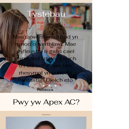
Tystebau
Mae’r gwersi wedi bod yn
hynod o werthfawr. Mae
cyfleustra o gallu cael
mynediad i dutor gwych
o’r cartref ac am bris
rhesymol yn adnodd
ffantastig!! Diolch eto
Rebecca
Pwy yw Apex AC?