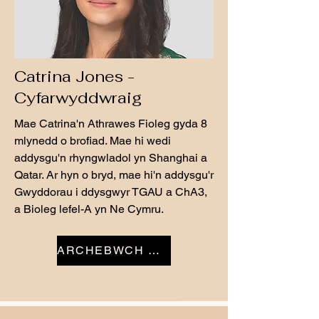
Catrina Jones -
Cyfarwyddwraig
Mae Catrina'n Athrawes Fioleg gyda 8
mlynedd o brofiad. Mae hi wedi
addysgu'n rhyngwladol yn Shanghai a
Qatar. Ar hyn o bryd, mae hi'n addysgu'r
Gwyddorau i ddysgwyr TGAU a ChA3,
a Bioleg lefel-A yn Ne Cymru.
ARCHEBWCH NAWR