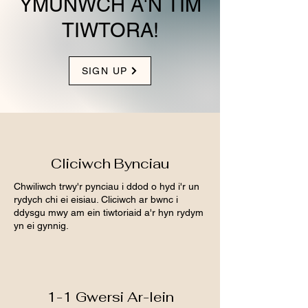
YMUNWCH Â'N TÎM
TIWTORA!
SIGN UP
Cliciwch Bynciau
Chwiliwch trwy'r pynciau i ddod o hyd i'r un
rydych chi ei eisiau. Cliciwch ar bwnc i
ddysgu mwy am ein tiwtoriaid a'r hyn rydym
yn ei gynnig.
1-1 Gwersi Ar-lein