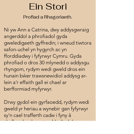
Ein Stori
Profiad a Rhagoriaeth.
Ni yw Ann a Catrina, dwy addysgwraig
angerddol a phrofiadol gyda
gweledigaeth gyffredin; i wneud tiwtora
safon-uchel yn hygyrch ac yn
fforddiadwy i fyfyrwyr Cymru. Gyda
phrofiad o dros 30 mlynedd o addysgu
rhyngom, rydym wedi gweld dros ein
hunain bŵer trawsnewidiol addysg ar-
lein a’r effaith gall ei chael ar
berfformiad myfyrwyr.
Drwy gydol ein gyrfaoedd, rydym wedi
gweld yr heriau a wynebir gan fyfyrwyr
sy'n cael trafferth cadw i fyny â
chyflymder dysgu traddodiadol yn yr
ystafell ddosbarth, boed hynny