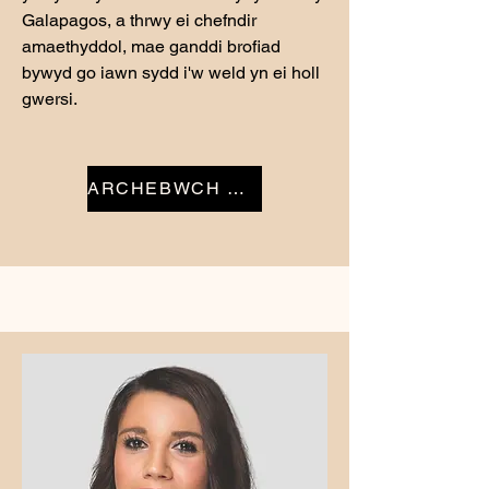
Galapagos, a thrwy ei chefndir
amaethyddol, mae ganddi brofiad
bywyd go iawn sydd i'w weld yn ei holl
gwersi.
ARCHEBWCH NAWR